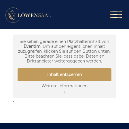
Sie sehen gerade einen Platzhalterinhalt von
Eventim
. Um auf den eigentlichen Inhalt
zuzugreifen, klicken Sie auf den Button unten.
Bitte beachten Sie, dass dabei Daten an
Drittanbieter weitergegeben werden.
Inhalt entsperren
Weitere Informationen
‚
‚